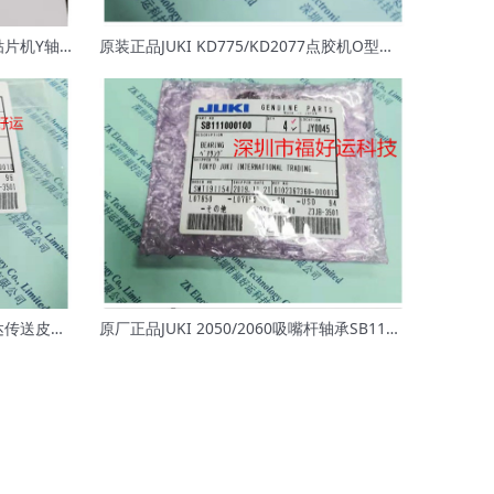
原厂JUKI FX-3/3010/3020/JX350贴片机Y轴光学尺/磁尺40091396
原装正品JUKI KD775/KD2077点胶机O型圈 密封圈E3053802000
原装正品JUKI FX-1/FX-1R/FX-2马达传送皮带L171E021000
原厂正品JUKI 2050/2060吸嘴杆轴承SB111000100 BEARING